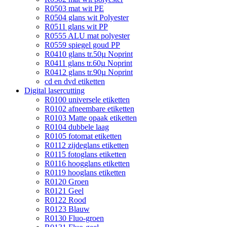
R0503 mat wit PE
R0504 glans wit Polyester
R0511 glans wit PP
R0555 ALU mat polyester
R0559 spiegel goud PP
R0410 glans tr.50µ Noprint
R0411 glans tr.60µ Noprint
R0412 glans tr.90µ Noprint
cd en dvd etiketten
Digital lasercutting
R0100 universele etiketten
R0102 afneembare etiketten
R0103 Matte opaak etiketten
R0104 dubbele laag
R0105 fotomat etiketten
R0112 zijdeglans etiketten
R0115 fotoglans etiketten
R0116 hoogglans etiketten
R0119 hooglans etiketten
R0120 Groen
R0121 Geel
R0122 Rood
R0123 Blauw
R0130 Fluo-groen