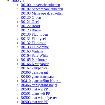
1000 vel
R0100 universele etiketten
R0102 Afneembare etiketten
R0103 Matte opaak etiketten
R0120 Groen
R0121 Geel
R0122 Rood
R0123 Blauw
R0130 Fluo-groen
R0131 Fluo-geel
R0132 Fluo-rood
R0133 Fluo-oranje
R0163 Vintage
R0164 Pure White
R0165 Parelmoer
R0166 Kraftpapier
R0167 kalkpapier
R0360 transparant
R0400 glans transparant
R0410 glans tr.50µ Noprint
R0466 transparant Inkjet
R0500 mat wit PP
R0501 glans wit PP
R0502 mat wit polyester
R0503 mat wit PE