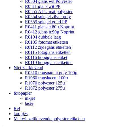
R0504 glans wit Polyester
R0511 glans wit PP
R0555 ALU mat polyester
R0554 spiegel zilver poly
R0559 spiegel goud PP
R0411 glans tr.60µ Noprint
R0412 glans tr.90µ Noprint
R0104 dubbele laag
R0105 fotomat etiketten
R0112 zijdegans etiketten
R0115 fotoglans etiketten
R0116 hoogglans etiket
R0119 hoogglans etiketten
Niet zelfklevend
R0310 transparant poly 100µ
R1060 translucent 100µ
R1070 polyester 125µ
R1072 polyester 275µ
fotopapier
inkjet
laser
Ref
koopjes
Mat wit zelfklevende polyester etiketten