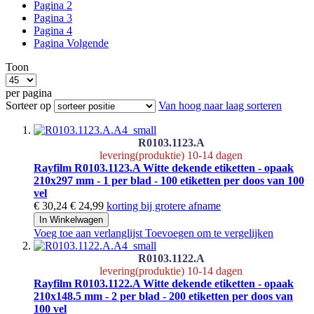
Pagina
2
Pagina
3
Pagina
4
Pagina
Volgende
Toon
per pagina
Sorteer op
Van hoog naar laag sorteren
R0103.1123.A
levering(produktie) 10-14 dagen
Rayfilm R0103.1123.A Witte dekende etiketten - opaak
210x297 mm - 1 per blad - 100 etiketten per doos van 100
vel
€ 30,24
€ 24,99
korting bij grotere afname
In Winkelwagen
Voeg toe aan verlanglijst
Toevoegen om te vergelijken
R0103.1122.A
levering(produktie) 10-14 dagen
Rayfilm R0103.1122.A Witte dekende etiketten - opaak
210x148.5 mm - 2 per blad - 200 etiketten per doos van
100 vel