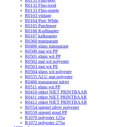
R0131 Fluo-geel
R0132 Fluo-rood
R0133 Fluo-oranje
R0163 vintage
R0164 Pure White
R0165 Parelmoer
R0166 Kraftpapier
R0167 kalkpapier
R0360 transparant
R0400 glans transparant
R0500 mat wit PP
R0501 glans wit PP
R0502 mat wit polyester
R0503 mat wit PE
R0504 glans wit polyester
R0555 ALU mat polyester
R0466 transparant inkjet
R0511 glans wit PP
R0410 etiket NIET PRINTBAAR
R0411 etiket NIET PRINTBAAR
R0412 etiket NIET PRINTBAAR
R0554 spiegel zilver polyester
R0559 spiegel goud PP
R1070 polyester 125µ
R1072 polyester 275µ