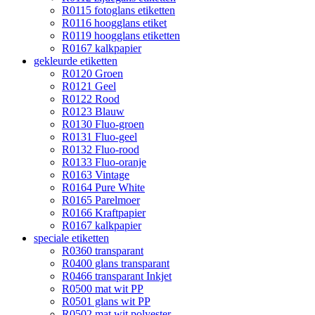
R0115 fotoglans etiketten
R0116 hoogglans etiket
R0119 hoogglans etiketten
R0167 kalkpapier
gekleurde etiketten
R0120 Groen
R0121 Geel
R0122 Rood
R0123 Blauw
R0130 Fluo-groen
R0131 Fluo-geel
R0132 Fluo-rood
R0133 Fluo-oranje
R0163 Vintage
R0164 Pure White
R0165 Parelmoer
R0166 Kraftpapier
R0167 kalkpapier
speciale etiketten
R0360 transparant
R0400 glans transparant
R0466 transparant Inkjet
R0500 mat wit PP
R0501 glans wit PP
R0502 mat wit polyester