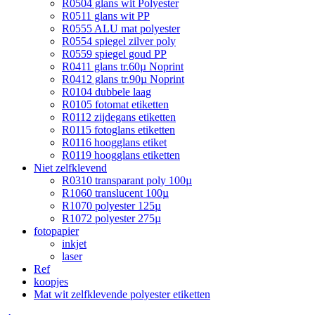
R0504 glans wit Polyester
R0511 glans wit PP
R0555 ALU mat polyester
R0554 spiegel zilver poly
R0559 spiegel goud PP
R0411 glans tr.60µ Noprint
R0412 glans tr.90µ Noprint
R0104 dubbele laag
R0105 fotomat etiketten
R0112 zijdegans etiketten
R0115 fotoglans etiketten
R0116 hoogglans etiket
R0119 hoogglans etiketten
Niet zelfklevend
R0310 transparant poly 100µ
R1060 translucent 100µ
R1070 polyester 125µ
R1072 polyester 275µ
fotopapier
inkjet
laser
Ref
koopjes
Mat wit zelfklevende polyester etiketten