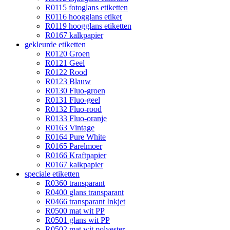
R0115 fotoglans etiketten
R0116 hoogglans etiket
R0119 hoogglans etiketten
R0167 kalkpapier
gekleurde etiketten
R0120 Groen
R0121 Geel
R0122 Rood
R0123 Blauw
R0130 Fluo-groen
R0131 Fluo-geel
R0132 Fluo-rood
R0133 Fluo-oranje
R0163 Vintage
R0164 Pure White
R0165 Parelmoer
R0166 Kraftpapier
R0167 kalkpapier
speciale etiketten
R0360 transparant
R0400 glans transparant
R0466 transparant Inkjet
R0500 mat wit PP
R0501 glans wit PP
R0502 mat wit polyester