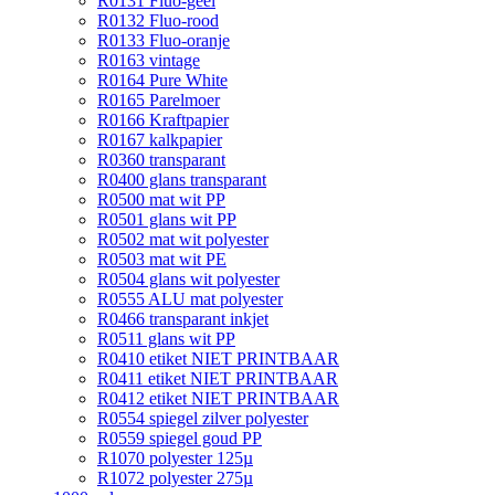
R0131 Fluo-geel
R0132 Fluo-rood
R0133 Fluo-oranje
R0163 vintage
R0164 Pure White
R0165 Parelmoer
R0166 Kraftpapier
R0167 kalkpapier
R0360 transparant
R0400 glans transparant
R0500 mat wit PP
R0501 glans wit PP
R0502 mat wit polyester
R0503 mat wit PE
R0504 glans wit polyester
R0555 ALU mat polyester
R0466 transparant inkjet
R0511 glans wit PP
R0410 etiket NIET PRINTBAAR
R0411 etiket NIET PRINTBAAR
R0412 etiket NIET PRINTBAAR
R0554 spiegel zilver polyester
R0559 spiegel goud PP
R1070 polyester 125µ
R1072 polyester 275µ