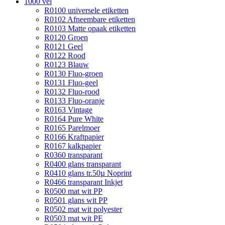
1000 vel
R0100 universele etiketten
R0102 Afneembare etiketten
R0103 Matte opaak etiketten
R0120 Groen
R0121 Geel
R0122 Rood
R0123 Blauw
R0130 Fluo-groen
R0131 Fluo-geel
R0132 Fluo-rood
R0133 Fluo-oranje
R0163 Vintage
R0164 Pure White
R0165 Parelmoer
R0166 Kraftpapier
R0167 kalkpapier
R0360 transparant
R0400 glans transparant
R0410 glans tr.50µ Noprint
R0466 transparant Inkjet
R0500 mat wit PP
R0501 glans wit PP
R0502 mat wit polyester
R0503 mat wit PE