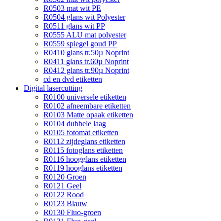
R0503 mat wit PE
R0504 glans wit Polyester
R0511 glans wit PP
R0555 ALU mat polyester
R0559 spiegel goud PP
R0410 glans tr.50µ Noprint
R0411 glans tr.60µ Noprint
R0412 glans tr.90µ Noprint
cd en dvd etiketten
Digital lasercutting
R0100 universele etiketten
R0102 afneembare etiketten
R0103 Matte opaak etiketten
R0104 dubbele laag
R0105 fotomat etiketten
R0112 zijdeglans etiketten
R0115 fotoglans etiketten
R0116 hoogglans etiketten
R0119 hooglans etiketten
R0120 Groen
R0121 Geel
R0122 Rood
R0123 Blauw
R0130 Fluo-groen