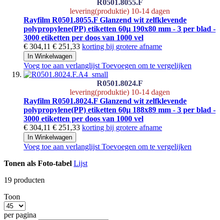
R0501.8055.F
levering(produktie) 10-14 dagen
Rayfilm R0501.8055.F Glanzend wit zelfklevende
polypropylene(PP) etiketten 60µ 190x80 mm - 3 per blad -
3000 etiketten per doos van 1000 vel
€ 304,11
€ 251,33
korting bij grotere afname
In Winkelwagen
Voeg toe aan verlanglijst
Toevoegen om te vergelijken
R0501.8024.F
levering(produktie) 10-14 dagen
Rayfilm R0501.8024.F Glanzend wit zelfklevende
polypropylene(PP) etiketten 60µ 188x89 mm - 3 per blad -
3000 etiketten per doos van 1000 vel
€ 304,11
€ 251,33
korting bij grotere afname
In Winkelwagen
Voeg toe aan verlanglijst
Toevoegen om te vergelijken
Tonen als
Foto-tabel
Lijst
19
producten
Toon
per pagina