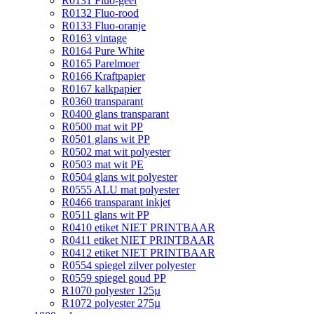
R0131 Fluo-geel
R0132 Fluo-rood
R0133 Fluo-oranje
R0163 vintage
R0164 Pure White
R0165 Parelmoer
R0166 Kraftpapier
R0167 kalkpapier
R0360 transparant
R0400 glans transparant
R0500 mat wit PP
R0501 glans wit PP
R0502 mat wit polyester
R0503 mat wit PE
R0504 glans wit polyester
R0555 ALU mat polyester
R0466 transparant inkjet
R0511 glans wit PP
R0410 etiket NIET PRINTBAAR
R0411 etiket NIET PRINTBAAR
R0412 etiket NIET PRINTBAAR
R0554 spiegel zilver polyester
R0559 spiegel goud PP
R1070 polyester 125µ
R1072 polyester 275µ