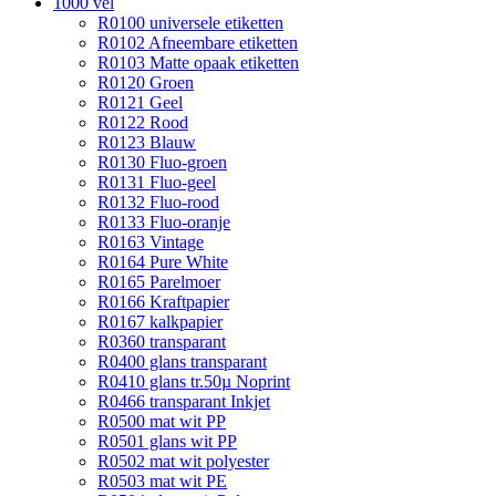
1000 vel
R0100 universele etiketten
R0102 Afneembare etiketten
R0103 Matte opaak etiketten
R0120 Groen
R0121 Geel
R0122 Rood
R0123 Blauw
R0130 Fluo-groen
R0131 Fluo-geel
R0132 Fluo-rood
R0133 Fluo-oranje
R0163 Vintage
R0164 Pure White
R0165 Parelmoer
R0166 Kraftpapier
R0167 kalkpapier
R0360 transparant
R0400 glans transparant
R0410 glans tr.50µ Noprint
R0466 transparant Inkjet
R0500 mat wit PP
R0501 glans wit PP
R0502 mat wit polyester
R0503 mat wit PE