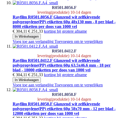
R0501.8056.F
levering(produktie) 10-14 dagen
Rayfilm R0501.8056.F Glanzend wit zelfklevende
polypropylene(PP) etiketten 60µ 48x130 mm - 8 per blad -
8000 etiketten per doos van 1000 vel
€ 304,11
€ 251,33
korting bij grotere afname
In Winkelwagen
Voeg toe aan verlanglijst
Toevoegen om te vergelijken
R0501.0412.F
levering(produktie) 10-14 dagen
Rayfilm R0501.0412.F Glanzend wit zelfklevende
polypropylene(PP) etiketten 60µ 63.5x46.6 mm - 18 per
blad - 18000 etiketten per doos van 1000 vel
€ 304,11
€ 251,33
korting bij grotere afname
In Winkelwagen
Voeg toe aan verlanglijst
Toevoegen om te vergelijken
R0501.8058.F
levering(produktie) 10-14 dagen
Rayfilm R0501.8058.F Glanzend wit zelfklevende
polypropylene(PP) etiketten 60µ 58x70 mm - 12 per blad -
12000 etiketten per doos van 1000 vel