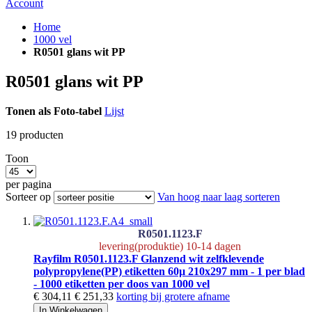
Account
Home
1000 vel
R0501 glans wit PP
R0501 glans wit PP
Tonen als
Foto-tabel
Lijst
19
producten
Toon
per pagina
Sorteer op
Van hoog naar laag sorteren
R0501.1123.F
levering(produktie) 10-14 dagen
Rayfilm R0501.1123.F Glanzend wit zelfklevende
polypropylene(PP) etiketten 60µ 210x297 mm - 1 per blad
- 1000 etiketten per doos van 1000 vel
€ 304,11
€ 251,33
korting bij grotere afname
In Winkelwagen