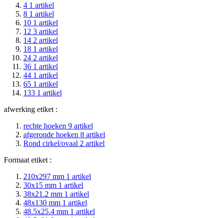
4
1
artikel
8
1
artikel
10
1
artikel
12
3
artikel
14
2
artikel
18
1
artikel
24
2
artikel
36
1
artikel
44
1
artikel
65
1
artikel
133
1
artikel
afwerking etiket :
rechte hoeken
9
artikel
afgeronde hoeken
8
artikel
Rond cirkel/ovaal
2
artikel
Formaat etiket :
210x297 mm
1
artikel
30x15 mm
1
artikel
38x21.2 mm
1
artikel
48x130 mm
1
artikel
48.5x25.4 mm
1
artikel