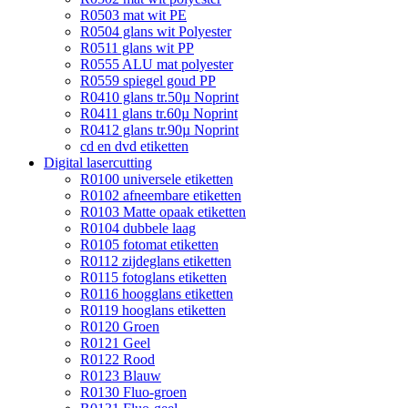
R0503 mat wit PE
R0504 glans wit Polyester
R0511 glans wit PP
R0555 ALU mat polyester
R0559 spiegel goud PP
R0410 glans tr.50µ Noprint
R0411 glans tr.60µ Noprint
R0412 glans tr.90µ Noprint
cd en dvd etiketten
Digital lasercutting
R0100 universele etiketten
R0102 afneembare etiketten
R0103 Matte opaak etiketten
R0104 dubbele laag
R0105 fotomat etiketten
R0112 zijdeglans etiketten
R0115 fotoglans etiketten
R0116 hoogglans etiketten
R0119 hooglans etiketten
R0120 Groen
R0121 Geel
R0122 Rood
R0123 Blauw
R0130 Fluo-groen