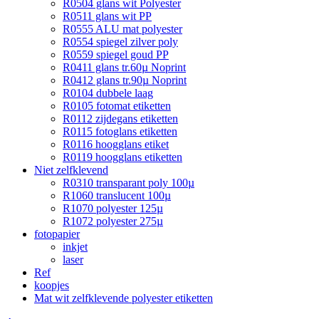
R0504 glans wit Polyester
R0511 glans wit PP
R0555 ALU mat polyester
R0554 spiegel zilver poly
R0559 spiegel goud PP
R0411 glans tr.60µ Noprint
R0412 glans tr.90µ Noprint
R0104 dubbele laag
R0105 fotomat etiketten
R0112 zijdegans etiketten
R0115 fotoglans etiketten
R0116 hoogglans etiket
R0119 hoogglans etiketten
Niet zelfklevend
R0310 transparant poly 100µ
R1060 translucent 100µ
R1070 polyester 125µ
R1072 polyester 275µ
fotopapier
inkjet
laser
Ref
koopjes
Mat wit zelfklevende polyester etiketten