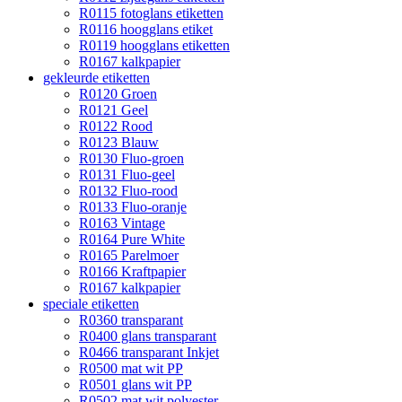
R0115 fotoglans etiketten
R0116 hoogglans etiket
R0119 hoogglans etiketten
R0167 kalkpapier
gekleurde etiketten
R0120 Groen
R0121 Geel
R0122 Rood
R0123 Blauw
R0130 Fluo-groen
R0131 Fluo-geel
R0132 Fluo-rood
R0133 Fluo-oranje
R0163 Vintage
R0164 Pure White
R0165 Parelmoer
R0166 Kraftpapier
R0167 kalkpapier
speciale etiketten
R0360 transparant
R0400 glans transparant
R0466 transparant Inkjet
R0500 mat wit PP
R0501 glans wit PP
R0502 mat wit polyester