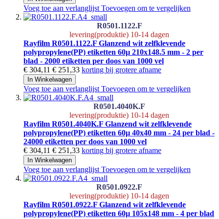
Voeg toe aan verlanglijst
Toevoegen om te vergelijken
R0501.1122.F
levering(produktie) 10-14 dagen
Rayfilm R0501.1122.F Glanzend wit zelfklevende
polypropylene(PP) etiketten 60µ 210x148.5 mm - 2 per
blad - 2000 etiketten per doos van 1000 vel
€ 304,11
€ 251,33
korting bij grotere afname
In Winkelwagen
Voeg toe aan verlanglijst
Toevoegen om te vergelijken
R0501.4040K.F
levering(produktie) 10-14 dagen
Rayfilm R0501.4040K.F Glanzend wit zelfklevende
polypropylene(PP) etiketten 60µ 40x40 mm - 24 per blad -
24000 etiketten per doos van 1000 vel
€ 304,11
€ 251,33
korting bij grotere afname
In Winkelwagen
Voeg toe aan verlanglijst
Toevoegen om te vergelijken
R0501.0922.F
levering(produktie) 10-14 dagen
Rayfilm R0501.0922.F Glanzend wit zelfklevende
polypropylene(PP) etiketten 60µ 105x148 mm - 4 per blad